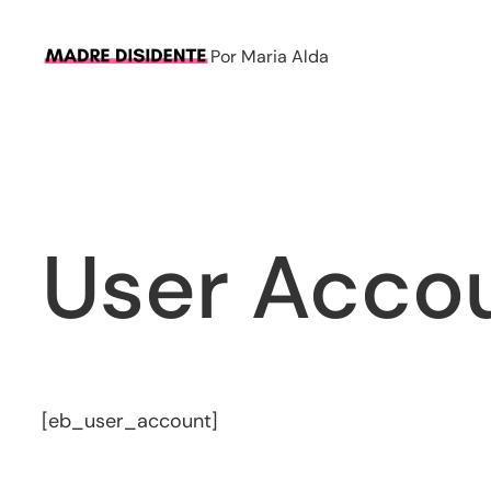
Saltar
al
Por Maria Alda
contenido
User Acco
[eb_user_account]